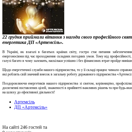
22 грудня приймали вітання з нагоди свого професійного свят
енергетика ДП «Артемсіль».
В Україні, як взагалі в багатьох країнах світу, гостро стає питання забезпечен
енергоносіями під час проходження складних погодних умов. Тому від професійності, с
галузі багато в чому залежить, наскільки успішно і без фінансових втрат пройде ниніш
Щодо енергетичної служби нашого підприємства, то у її складі працює чимало справжніх
які роблять свій значний внесок в загальну роботу державного підприємства «Артемсі
Поздоровляючи енергетиків нашого підприємства зі святом, керівництво, профспілков
досягненні поставлених цілей, зваженості в прийнятті важливих рішень та при будь-яки
на шляху до ефективної діяльності!
Артемсіль
ДП «Артемсіль»
На сайті 246 гостей та