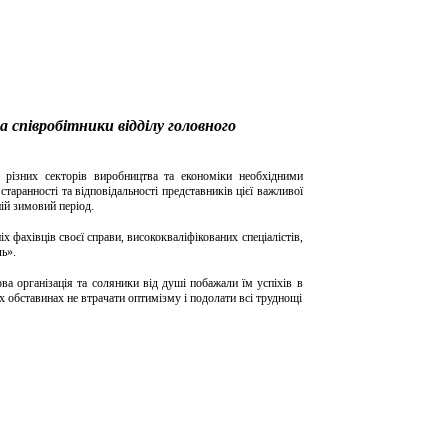
а співробітники відділу головного
ня різних секторів виробництва та економіки необхідними
таранності та відповідальності представників цієї важливої
ній зимовий період.
 фахівців своєї справи, висококваліфікованих спеціалістів,
ль».
а організація та соляники від душі побажали їм успіхів в
х обставинах не втрачати оптимізму і подолати всі труднощі